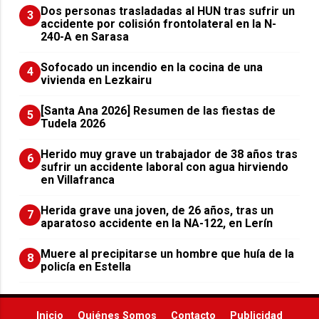
​Dos personas trasladadas al HUN tras sufrir un
3
accidente por colisión frontolateral en la N-
240-A en Sarasa
Sofocado un incendio en la cocina de una
4
vivienda en Lezkairu
[Santa Ana 2026] Resumen de las fiestas de
5
Tudela 2026
Herido muy grave un trabajador de 38 años tras
6
sufrir un accidente laboral con agua hirviendo
en Villafranca
Herida grave una joven, de 26 años, tras un
7
aparatoso accidente en la NA-122, en Lerín
Muere al precipitarse un hombre que huía de la
8
policía en Estella
Inicio
Quiénes Somos
Contacto
Publicidad