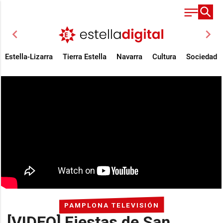
chevron_left
chevron_right
Estella-Lizarra
Tierra Estella
Navarra
Cultura
Sociedad
PAMPLONA TELEVISIÓN
[VIDEO] Fiestas de San