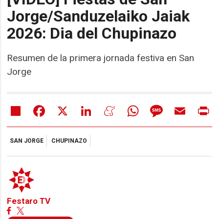
Jorge/Sanduzelaiko Jaiak
2026: Dia del Chupinazo
Resumen de la primera jornada festiva en San
Jorge
Share
Facebook
X
LinkedIn
Meneame
WhatsApp
Message
Email
Pr
SAN JORGE
CHUPINAZO
Festaro TV