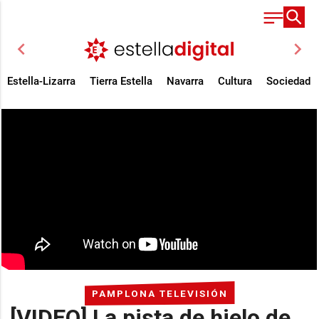
chevron_left
chevron_right
Estella-Lizarra
Tierra Estella
Navarra
Cultura
Sociedad
PAMPLONA TELEVISIÓN
[VIDEO] La pista de hielo de