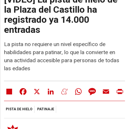
la Plaza del Castillo ha
registrado ya 14.000
entradas
La pista no requiere un nivel específico de
habilidades para patinar, lo que la convierte en
una actividad accesible para personas de todas
las edades
Share
Facebook
X
LinkedIn
Meneame
WhatsApp
Message
Email
Pr
PISTA DE HIELO
PATINAJE