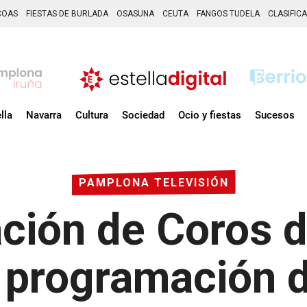
COAS
FIESTAS DE BURLADA
OSASUNA
CEUTA
FANGOS TUDELA
CLASIFIC
lla
Navarra
Cultura
Sociedad
Ocio y fiestas
Sucesos
PAMPLONA TELEVISIÓN
ción de Coros 
 programación 