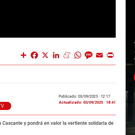
Share
Facebook
X
LinkedIn
Meneame
WhatsApp
Message
Email
Print
Publicado: 03/09/2025 ·
12:17
Actualizado: 03/09/2025 · 18:41
TV
 Cascante y pondrá en valor la vertiente solidaria de