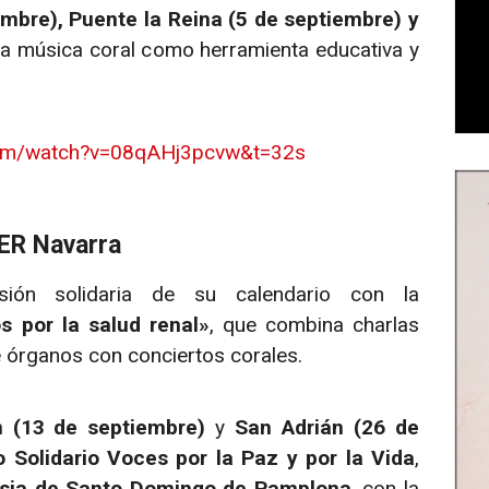
embre), Puente la Reina (5 de septiembre) y
 la música coral como herramienta educativa y
com/watch?v=08qAHj3pcvw&t=32s
CER Navarra
ión solidaria de su calendario con la
 por la salud renal»
, que combina charlas
 órganos con conciertos corales.
n (13 de septiembre)
y
San Adrián (26 de
o Solidario Voces por la Paz y por la Vida
,
lesia de Santo Domingo de Pamplona
, con la