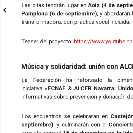
Las citas tendrán lugar en
Aoiz (4 de septi
Pamplona (6 de septiembre)
, y abordarán
transformadora, con práctica vocal incluida.
Teaser del proyecto:
https://www.youtube.
Música y solidaridad: unión con AL
La Federación ha reforzado la dimens
iniciativa
«FCNAE & ALCER Navarra: Unidos
informativas sobre prevención y donación de
Los encuentros se celebrarán en
Castejó
septiembre)
, y culminarán con el
Conciert
previsto para el
15 de diciembre en la Ig