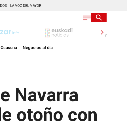
ADOS
LA VOZ DEL MAYOR
chevron_right
Osasuna
Negocios al día
de Navarra
de otoño con