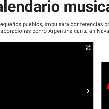
lendario musica
pequeños pueblos, impulsará conferencias c
laboraciones como Argentina canta en Nava