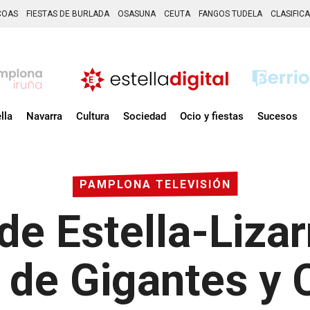
COAS
FIESTAS DE BURLADA
OSASUNA
CEUTA
FANGOS TUDELA
CLASIFIC
lla
Navarra
Cultura
Sociedad
Ocio y fiestas
Sucesos
PAMPLONA TELEVISIÓN
de Estella-Liza
de Gigantes y