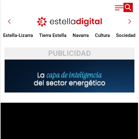
chevron_left
chevron_right
Estella-Lizarra
Tierra Estella
Navarra
Cultura
Sociedad
PUBLICIDAD