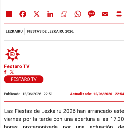
Share
Facebook
X
LinkedIn
Meneame
WhatsApp
Message
Email
Pr
LEZKAIRU
FIESTAS DE LEZKAIRU 2026.
Festaro TV
FESTARO TV
Publicado: 12/06/2026 ·
22:51
Actualizado: 12/06/2026 · 22:54
Las Fiestas de Lezkairu 2026 han arrancado este
viernes por la tarde con una apertura a las 17.30
horas protagonizada por una actuación de