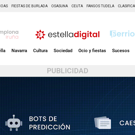
COAS
FIESTAS DE BURLADA
OSASUNA
CEUTA
FANGOS TUDELA
CLASIFIC
lla
Navarra
Cultura
Sociedad
Ocio y fiestas
Sucesos
PUBLICIDAD