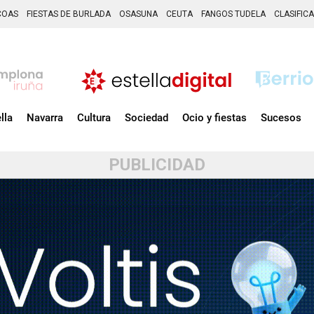
COAS
FIESTAS DE BURLADA
OSASUNA
CEUTA
FANGOS TUDELA
CLASIFIC
lla
Navarra
Cultura
Sociedad
Ocio y fiestas
Sucesos
PUBLICIDAD