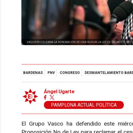
VAQUERO CELEBRA LA APROBACIÓN DE UNA NUEVA LA LEY DE SECRETOS OFICI
BARDENAS
PNV
CONGRESO
DESMANTELAMIENTO BAR
Ángel Ugarte
PAMPLONA ACTUAL POLÍTICA
El Grupo Vasco ha defendido este miérc
Proposición No de Ley para reclamar el cese 