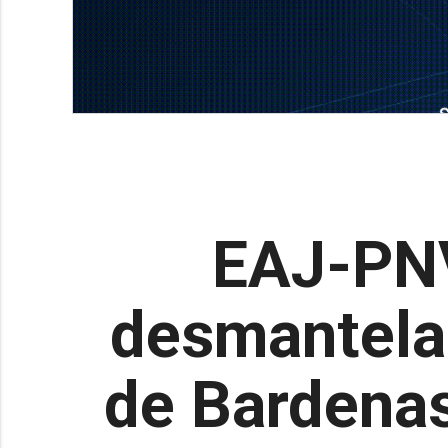
EAJ-PNV
desmantelam
de Bardenas