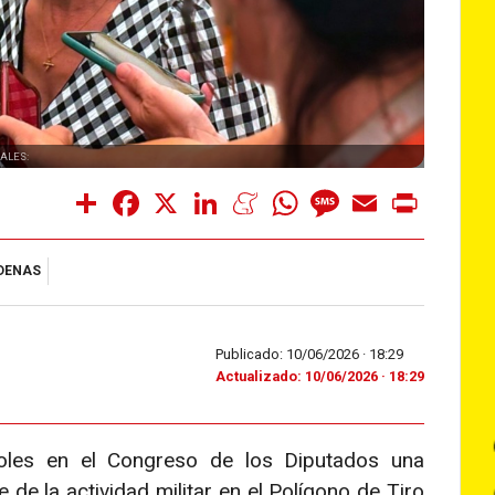
ALES:
Share
Facebook
X
LinkedIn
Meneame
WhatsApp
Message
Email
Print
DENAS
Publicado: 10/06/2026 ·
18:29
Actualizado: 10/06/2026 · 18:29
oles en el Congreso de los Diputados una
de la actividad militar en el Polígono de Tiro