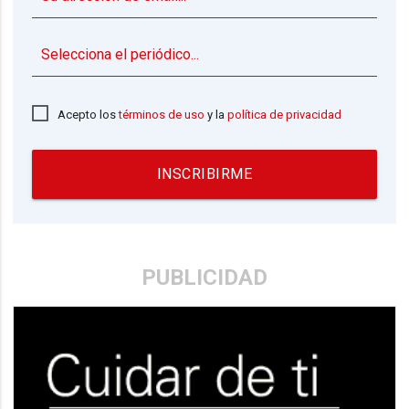
▼
Acepto los
términos de uso
y la
política de privacidad
INSCRIBIRME
PUBLICIDAD