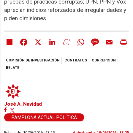
pruebas de prácticas corruptas; UPN, PPN y Vox
aprecian indicios reforzados de irregularidades y
piden dimisiones
Share
Facebook
X
LinkedIn
Meneame
WhatsApp
Message
Email
Pr
COMISIÓN DE INVESTIGACIÓN
CONTRATOS
CORRUPCIÓN
BELATE
José A. Navidad
PAMPLONA ACTUAL POLÍTICA
Publicado: 10/06/2026 ·
13:25
Actualizado: 10/06/2026 · 13:25