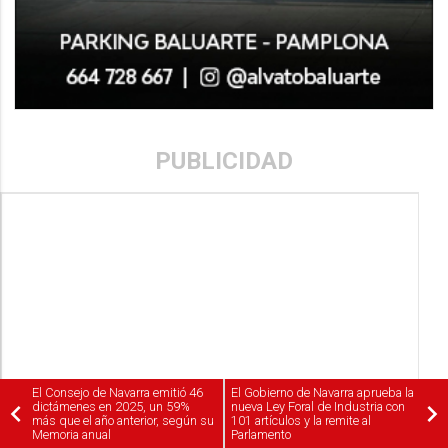
PUBLICIDAD
El Consejo de Navarra emitió 46
El Gobierno de Navarra aprueba la
dictámenes en 2025, un 59%
nueva Ley Foral de Industria con
más que el año anterior, según su
101 artículos y la remite al
Memoria anual
Parlamento