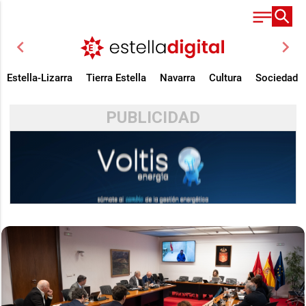
chevron_left
chevron_right
Estella-Lizarra
Tierra Estella
Navarra
Cultura
Sociedad
PUBLICIDAD