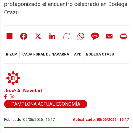
protagonizado el encuentro celebrado en Bodega
Otazu
Share
Facebook
X
LinkedIn
Meneame
WhatsApp
Message
Email
Pr
BIZUM
CAJA RURAL DE NAVARRA
APD
BODEGA OTAZU
José A. Navidad
PAMPLONA ACTUAL ECONOMÍA
Publicado: 05/06/2026 ·
16:17
Actualizado: 05/06/2026 · 16:17