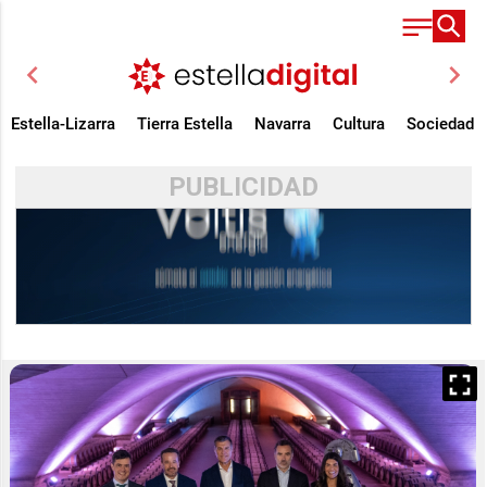
chevron_left
chevron_right
Estella-Lizarra
Tierra Estella
Navarra
Cultura
Sociedad
PUBLICIDAD