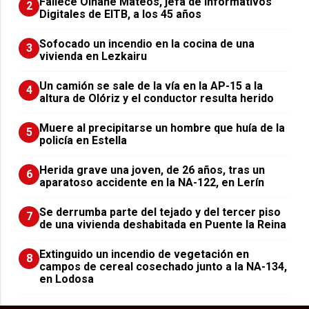
Fallece Oihane Mateos, jefa de Informativos
2
Digitales de EITB, a los 45 años
Sofocado un incendio en la cocina de una
3
vivienda en Lezkairu
Un camión se sale de la vía en la AP-15 a la
4
altura de Olóriz y el conductor resulta herido
Muere al precipitarse un hombre que huía de la
5
policía en Estella
Herida grave una joven, de 26 años, tras un
6
aparatoso accidente en la NA-122, en Lerín
Se derrumba parte del tejado y del tercer piso
7
de una vivienda deshabitada en Puente la Reina
Extinguido un incendio de vegetación en
8
campos de cereal cosechado junto a la NA-134,
en Lodosa