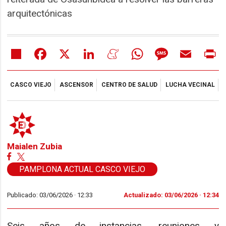
arquitectónicas
Share
Facebook
X
LinkedIn
Meneame
WhatsApp
Message
Email
Pr
CASCO VIEJO
ASCENSOR
CENTRO DE SALUD
LUCHA VECINAL
Maialen Zubia
PAMPLONA ACTUAL CASCO VIEJO
Publicado: 03/06/2026 ·
12:33
Actualizado: 03/06/2026 · 12:34
Seis años de instancias, reuniones y