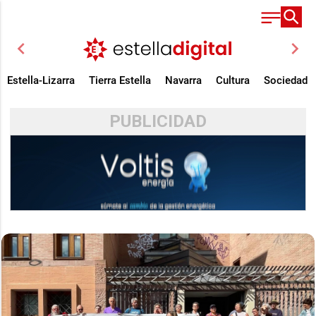
chevron_left
chevron_right
Estella-Lizarra
Tierra Estella
Navarra
Cultura
Sociedad
PUBLICIDAD