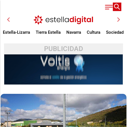
chevron_left
chevron_right
Estella-Lizarra
Tierra Estella
Navarra
Cultura
Sociedad
PUBLICIDAD