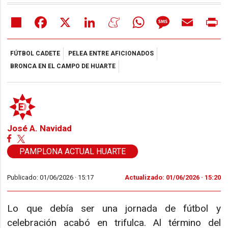
Share
Facebook
X
LinkedIn
Meneame
WhatsApp
Message
Email
Pr
FÚTBOL CADETE
PELEA ENTRE AFICIONADOS
BRONCA EN EL CAMPO DE HUARTE
José A. Navidad
PAMPLONA ACTUAL HUARTE
Publicado: 01/06/2026 ·
15:17
Actualizado: 01/06/2026 · 15:20
Lo que debía ser una jornada de fútbol y
celebración acabó en trifulca. Al término del