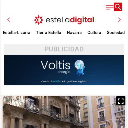
chevron_left
chevron_right
Estella-Lizarra
Tierra Estella
Navarra
Cultura
Sociedad
PUBLICIDAD