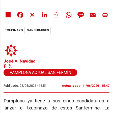
Share
Facebook
X
LinkedIn
Meneame
WhatsApp
Message
Email
Pr
TXUPINAZO
SANFERMINES
José A. Navidad
PAMPLONA ACTUAL SAN FERMÍN
Publicado: 28/05/2026 ·
18:51
Actualizado: 11/06/2026 · 15:47
Pamplona ya tiene a sus cinco candidaturas a
lanzar el txupinazo de estos Sanfermine. La