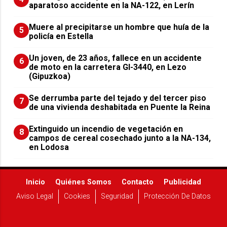
aparatoso accidente en la NA-122, en Lerín
Muere al precipitarse un hombre que huía de la
5
policía en Estella
Un joven, de 23 años, fallece en un accidente
6
de moto en la carretera GI-3440, en Lezo
(Gipuzkoa)
Se derrumba parte del tejado y del tercer piso
7
de una vivienda deshabitada en Puente la Reina
Extinguido un incendio de vegetación en
8
campos de cereal cosechado junto a la NA-134,
en Lodosa
Inicio
Quiénes Somos
Contacto
Publicidad
Aviso Legal
Cookies
Seguridad
Protección De Datos