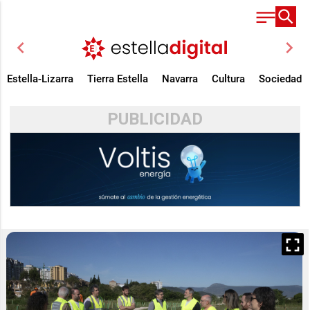
chevron_left
chevron_right
Estella-Lizarra
Tierra Estella
Navarra
Cultura
Sociedad
PUBLICIDAD