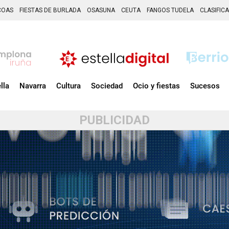
COAS
FIESTAS DE BURLADA
OSASUNA
CEUTA
FANGOS TUDELA
CLASIFIC
lla
Navarra
Cultura
Sociedad
Ocio y fiestas
Sucesos
PUBLICIDAD