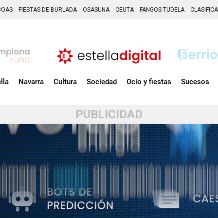
COAS
FIESTAS DE BURLADA
OSASUNA
CEUTA
FANGOS TUDELA
CLASIFIC
lla
Navarra
Cultura
Sociedad
Ocio y fiestas
Sucesos
PUBLICIDAD