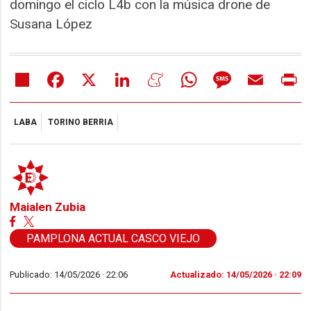
domingo el ciclo L4b con la música drone de
Susana López
Share
Facebook
X
LinkedIn
Meneame
WhatsApp
Message
Email
Pr
LABA
TORINO BERRIA
Maialen Zubia
PAMPLONA ACTUAL CASCO VIEJO
Publicado: 14/05/2026 ·
22:06
Actualizado: 14/05/2026 · 22:09