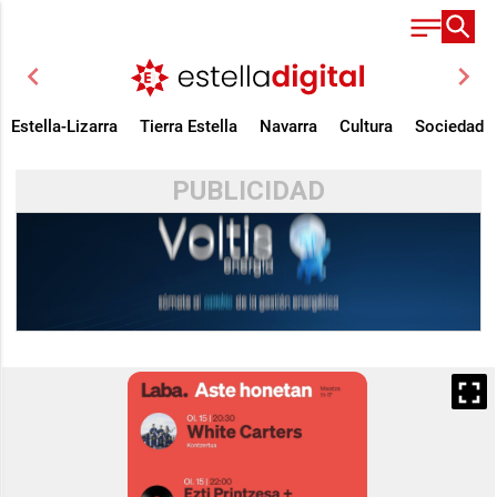
chevron_left
chevron_right
Estella-Lizarra
Tierra Estella
Navarra
Cultura
Sociedad
PUBLICIDAD