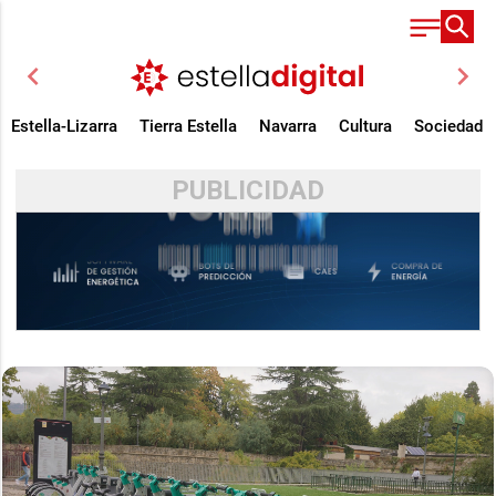
chevron_left
chevron_right
Estella-Lizarra
Tierra Estella
Navarra
Cultura
Sociedad
PUBLICIDAD