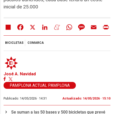
inicial de 25.000
Share
Facebook
X
LinkedIn
Meneame
WhatsApp
Message
Email
Pr
BICICLETAS
COMARCA
José A. Navidad
PAMPLONA ACTUAL PAMPLONA
Publicado: 14/05/2026 ·
14:31
Actualizado: 14/05/2026 · 15:10
Se suman a las 50 bases y 500 bicicletas que prevé