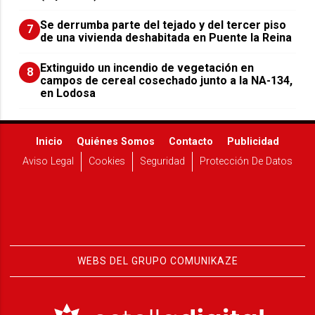
Se derrumba parte del tejado y del tercer piso
7
de una vivienda deshabitada en Puente la Reina
Extinguido un incendio de vegetación en
8
campos de cereal cosechado junto a la NA-134,
en Lodosa
Inicio
Quiénes Somos
Contacto
Publicidad
Aviso Legal
Cookies
Seguridad
Protección De Datos
WEBS DEL GRUPO COMUNIKAZE