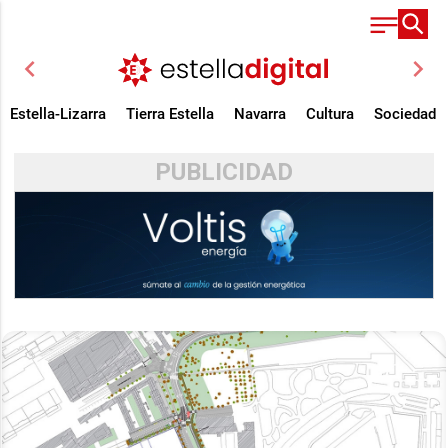
chevron_left
chevron_right
Estella-Lizarra
Tierra Estella
Navarra
Cultura
Sociedad
PUBLICIDAD