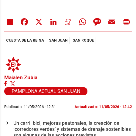
Share
Facebook
X
LinkedIn
Meneame
WhatsApp
Message
Email
Pr
CUESTA DE LA REINA
SAN JUAN
SAN ROQUE
Maialen Zubia
PAMPLONA ACTUAL SAN JUAN
Publicado: 11/05/2026 ·
12:31
Actualizado: 11/05/2026 · 12:42
Un carril bici, mejoras peatonales, la creación de
‘corredores verdes’ y sistemas de drenaje sostenibles
son algunas de las acciones previstas