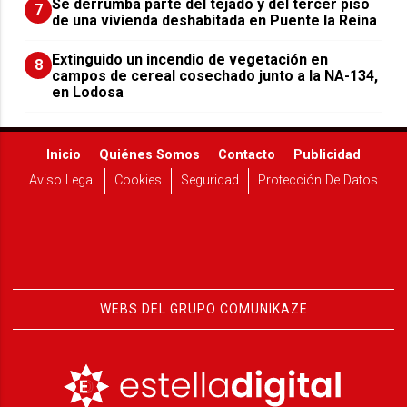
Se derrumba parte del tejado y del tercer piso
7
de una vivienda deshabitada en Puente la Reina
Extinguido un incendio de vegetación en
8
campos de cereal cosechado junto a la NA-134,
en Lodosa
Inicio
Quiénes Somos
Contacto
Publicidad
Aviso Legal
Cookies
Seguridad
Protección De Datos
WEBS DEL GRUPO COMUNIKAZE