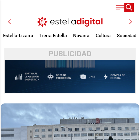
chevron_left
chevron_right
Estella-Lizarra
Tierra Estella
Navarra
Cultura
Sociedad
PUBLICIDAD