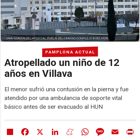
UNA IMAGEN DEL HOSPITAL VIRGEN DEL CAMINO-COMPLEJO B DEL HUN
PAMPLONA ACTUAL
Atropellado un niño de 12
años en Villava
El menor sufrió una contusión en la pierna y fue
atendido por una ambulancia de soporte vital
básico antes de ser evacuado al HUN
Share
Facebook
X
LinkedIn
Meneame
WhatsApp
Message
Email
Pr