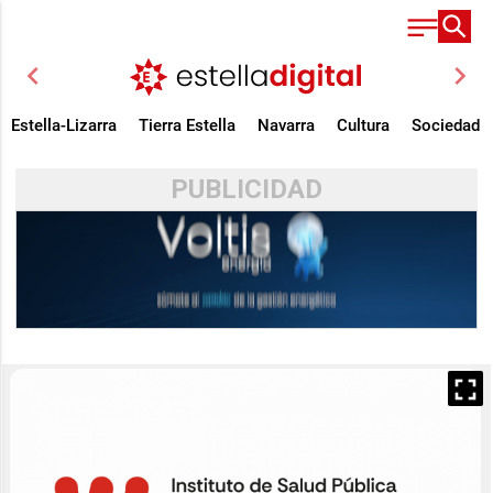
chevron_left
chevron_right
Estella-Lizarra
Tierra Estella
Navarra
Cultura
Sociedad
PUBLICIDAD