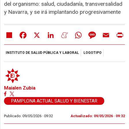
del organismo: salud, ciudadanía, transversalidad
y Navarra, y se irá implantando progresivamente
Share
Facebook
X
LinkedIn
Meneame
WhatsApp
Message
Email
Pr
INSTITUTO DE SALUD PÚBLICA Y LABORAL
LOGOTIPO
Maialen Zubia
PAMPLONA ACTUAL SALUD Y BIENESTAR
Publicado: 09/05/2026 ·
09:32
Actualizado: 09/05/2026 · 09:32