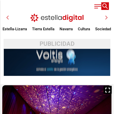
chevron_left
chevron_right
Estella-Lizarra
Tierra Estella
Navarra
Cultura
Sociedad
PUBLICIDAD