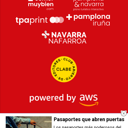
Pasaportes que abren puertas
2026
© Grupo Comunikaze
Los pasaportes más poderosos del