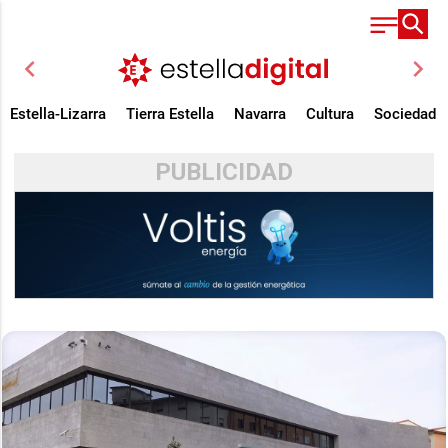
chevron_left
chevron_right
Estella-Lizarra
Tierra Estella
Navarra
Cultura
Sociedad
PUBLICIDAD