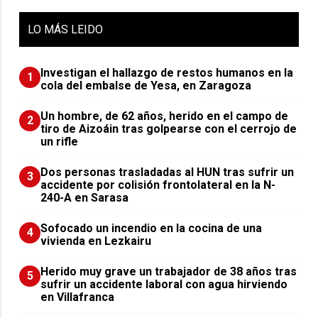
LO
MÁS LEIDO
Investigan el hallazgo de restos humanos en la
1
cola del embalse de Yesa, en Zaragoza
Un hombre, de 62 años, herido en el campo de
2
tiro de Aizoáin tras golpearse con el cerrojo de
un rifle
​Dos personas trasladadas al HUN tras sufrir un
3
accidente por colisión frontolateral en la N-
240-A en Sarasa
Sofocado un incendio en la cocina de una
4
vivienda en Lezkairu
Herido muy grave un trabajador de 38 años tras
5
sufrir un accidente laboral con agua hirviendo
en Villafranca