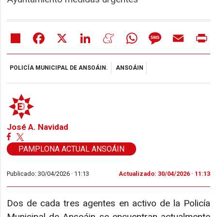
Share
Facebook
X
LinkedIn
Meneame
WhatsApp
Message
Email
Pr
POLICÍA MUNICIPAL DE ANSOÁIN.
ANSOÁIN
José A. Navidad
PAMPLONA ACTUAL ANSOÁIN
Publicado: 30/04/2026 ·
11:13
Actualizado: 30/04/2026 · 11:13
Dos de cada tres agentes en activo de la Policía
Municipal de Ansoáin se encuentran actualmente