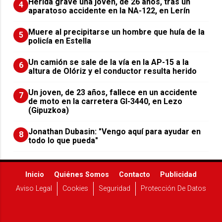
Herida grave una joven, de 26 años, tras un
4
aparatoso accidente en la NA-122, en Lerín
Muere al precipitarse un hombre que huía de la
5
policía en Estella
Un camión se sale de la vía en la AP-15 a la
6
altura de Olóriz y el conductor resulta herido
Un joven, de 23 años, fallece en un accidente
7
de moto en la carretera GI-3440, en Lezo
(Gipuzkoa)
Jonathan Dubasin: "Vengo aquí para ayudar en
8
todo lo que pueda"
Inicio
Quiénes Somos
Contacto
Publicidad
Aviso Legal
Cookies
Seguridad
Protección De Datos