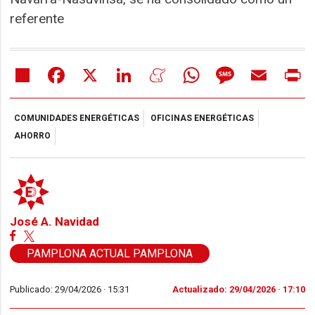
referente
Share
Facebook
X
LinkedIn
Meneame
WhatsApp
Message
Email
Pr
COMUNIDADES ENERGÉTICAS
OFICINAS ENERGÉTICAS
AHORRO
José A. Navidad
PAMPLONA ACTUAL PAMPLONA
Publicado: 29/04/2026 ·
15:31
Actualizado: 29/04/2026 · 17:10