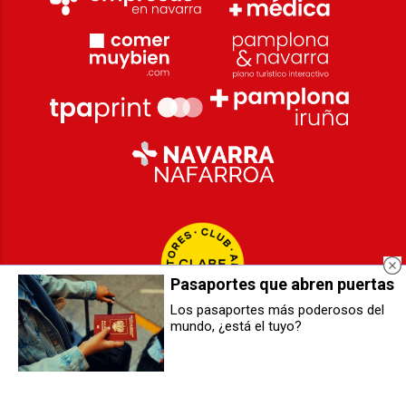
Pasaportes que abren puertas
Los pasaportes más poderosos del
mundo, ¿está el tuyo?
Víctor Muñoz , baja por lesión
Pamplona acoge a 68
importadores de 36 países para
impulsar la proyección
internacional del vino navarro