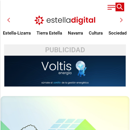
chevron_left
chevron_right
Estella-Lizarra
Tierra Estella
Navarra
Cultura
Sociedad
PUBLICIDAD