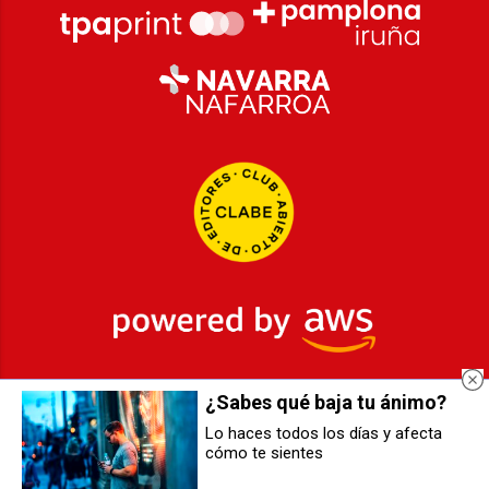
¿Sabes qué baja tu ánimo?
2026
© Grupo Comunikaze
Lo haces todos los días y afecta
cómo te sientes
Desarrollado por:
OA Cloud
Salud admite que el parón de
El Parlamento tramita por
actividad extraordinaria en el HUN
urgencia la ley de UPN para frenar
agravará las listas de espera y
el cierre de aulas concertadas