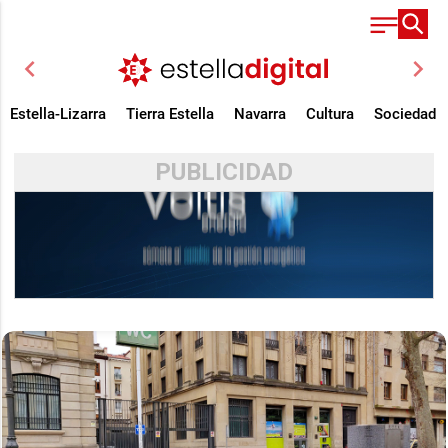
chevron_left
chevron_right
Estella-Lizarra
Tierra Estella
Navarra
Cultura
Sociedad
PUBLICIDAD