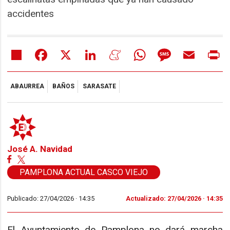
accidentes
Share
Facebook
X
LinkedIn
Meneame
WhatsApp
Message
Email
Pr
ABAURREA
BAÑOS
SARASATE
José A. Navidad
PAMPLONA ACTUAL CASCO VIEJO
Publicado: 27/04/2026 ·
14:35
Actualizado: 27/04/2026 · 14:35
El Ayuntamiento de Pamplona no dará marcha