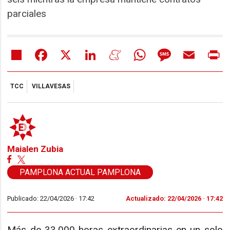
parciales
Share
Facebook
X
LinkedIn
Meneame
WhatsApp
Message
Email
Pr
TCC
VILLAVESAS
Maialen Zubia
PAMPLONA ACTUAL PAMPLONA
Publicado: 22/04/2026 ·
17:42
Actualizado: 22/04/2026 · 17:42
Más de 33.000 horas extraordinarias en un solo