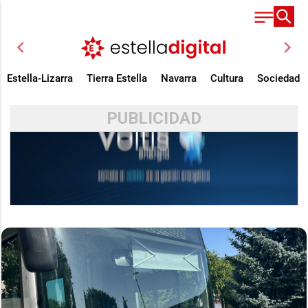
chevron_left
chevron_right
Estella-Lizarra
Tierra Estella
Navarra
Cultura
Sociedad
PUBLICIDAD