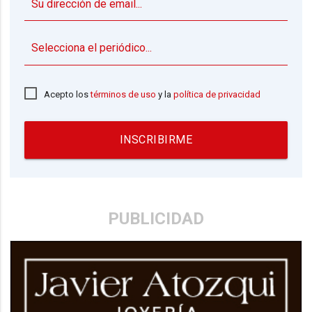
▼
Acepto los
términos de uso
y la
política de privacidad
INSCRIBIRME
PUBLICIDAD