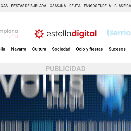
COAS
FIESTAS DE BURLADA
OSASUNA
CEUTA
FANGOS TUDELA
CLASIFIC
lla
Navarra
Cultura
Sociedad
Ocio y fiestas
Sucesos
PUBLICIDAD