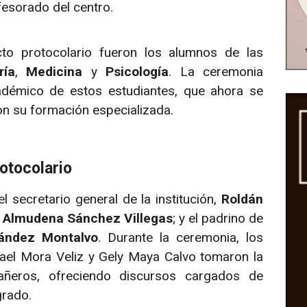
ofesorado del centro.
cto protocolario fueron los alumnos de las
ría
,
Medicina
y
Psicología
. La ceremonia
adémico de estos estudiantes, que ahora se
on su formación especializada.
rotocolario
 secretario general de la institución,
Roldán
,
Almudena Sánchez Villegas
; y el padrino de
nández Montalvo
. Durante la ceremonia, los
ael Mora Veliz y Gely Maya Calvo tomaron la
ñeros, ofreciendo discursos cargados de
grado.