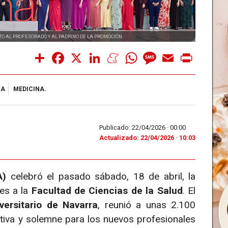
O AL PROFESORADO Y AL PADRINO DE LA PROMOCIÓN.
Share
Facebook
X
LinkedIn
Meneame
WhatsApp
Message
Email
Print
ÍA
MEDICINA.
Publicado: 22/04/2026 ·
00:00
Actualizado: 22/04/2026 · 10:03
A)
celebró el pasado sábado, 18 de abril, la
es a la
Facultad de Ciencias de la Salud
. El
versitario de Navarra
, reunió a unas 2.100
tiva y solemne para los nuevos profesionales