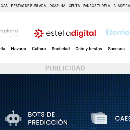
COAS
FIESTAS DE BURLADA
OSASUNA
CEUTA
FANGOS TUDELA
CLASIFIC
lla
Navarra
Cultura
Sociedad
Ocio y fiestas
Sucesos
PUBLICIDAD