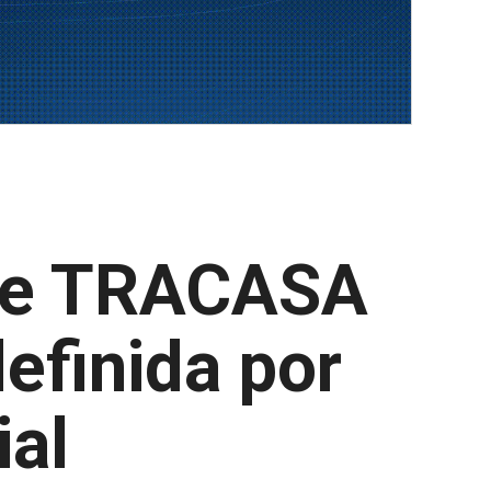
 de TRACASA
definida por
ial