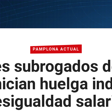
PAMPLONA ACTUAL
es subrogados
ician huelga in
sigualdad salar