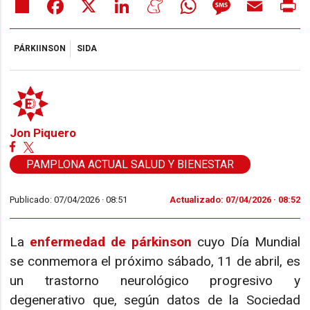
Share
Facebook
X
LinkedIn
Meneame
WhatsApp
Message
Email
Pr
PÁRKIINSON
SIDA
Jon Piquero
PAMPLONA ACTUAL SALUD Y BIENESTAR
Publicado: 07/04/2026 ·
08:51
Actualizado: 07/04/2026 · 08:52
La
enfermedad de párkinson
cuyo Día Mundial
se conmemora el próximo sábado, 11 de abril, es
un trastorno neurológico progresivo y
degenerativo que, según datos de la Sociedad