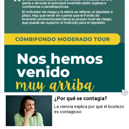
¿Por qué se contagia?
La ciencia explica por qué el bostezo
es contagioso
Las obras de reurbanización en el
Policía Municipal de Pamplona
paseo Sarasate y el asfaltado de
atiende 40 accidentes con tres
Fuente del Hierro condicionan el
heridos leves durante la Semana
tráfico en Pamplona
Santa