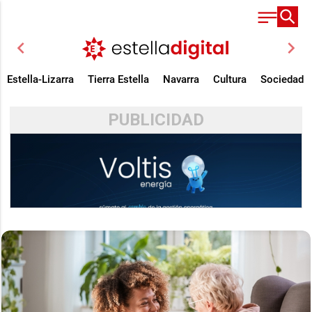
chevron_left
chevron_right
Estella-Lizarra
Tierra Estella
Navarra
Cultura
Sociedad
PUBLICIDAD