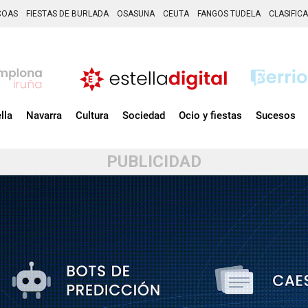
COAS
FIESTAS DE BURLADA
OSASUNA
CEUTA
FANGOS TUDELA
CLASIFIC
lla
Navarra
Cultura
Sociedad
Ocio y fiestas
Sucesos
PUBLICIDAD