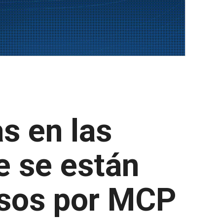
s en las
e se están
isos por MCP