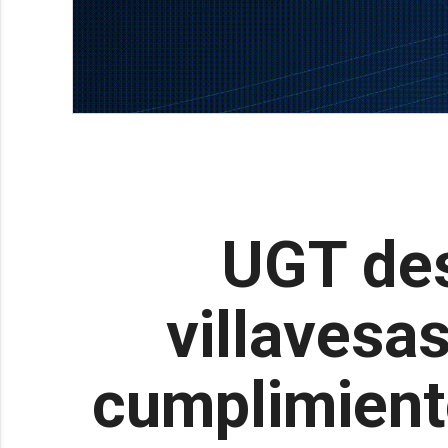
UGT des
villavesa
cumplimient