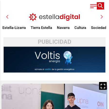
chevron_left
chevron_right
Estella-Lizarra
Tierra Estella
Navarra
Cultura
Sociedad
PUBLICIDAD