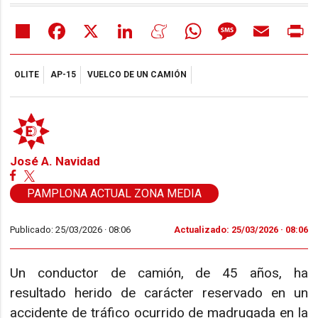
Share
Facebook
X
LinkedIn
Meneame
WhatsApp
Message
Email
Pr
OLITE
AP-15
VUELCO DE UN CAMIÓN
José A. Navidad
PAMPLONA ACTUAL ZONA MEDIA
Publicado: 25/03/2026 ·
08:06
Actualizado: 25/03/2026 · 08:06
Un conductor de camión, de 45 años, ha
resultado herido de carácter reservado en un
accidente de tráfico ocurrido de madrugada en la