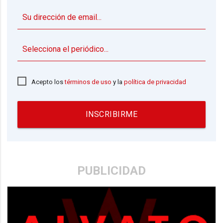
▼
Acepto los
términos de uso
y la
política de privacidad
INSCRIBIRME
PUBLICIDAD