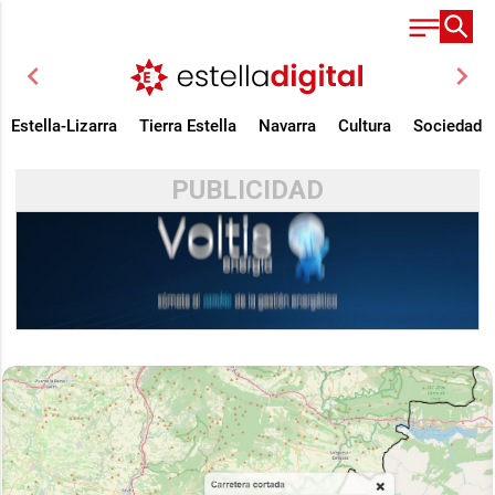
chevron_left
chevron_right
Estella-Lizarra
Tierra Estella
Navarra
Cultura
Sociedad
PUBLICIDAD