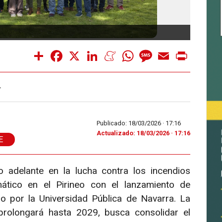
Proye
Share
Facebook
X
LinkedIn
Meneame
WhatsApp
Message
Email
Print
L
Publicado: 18/03/2026 ·
17:16
Actualizado: 18/03/2026 · 17:16
E
 adelante en la lucha contra los incendios
mático en el Pirineo con el lanzamiento de
 por la Universidad Pública de Navarra. La
prolongará hasta 2029, busca consolidar el