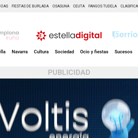
COAS
FIESTAS DE BURLADA
OSASUNA
CEUTA
FANGOS TUDELA
CLASIFIC
lla
Navarra
Cultura
Sociedad
Ocio y fiestas
Sucesos
PUBLICIDAD