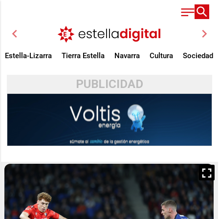
chevron_left
chevron_right
Estella-Lizarra
Tierra Estella
Navarra
Cultura
Sociedad
PUBLICIDAD