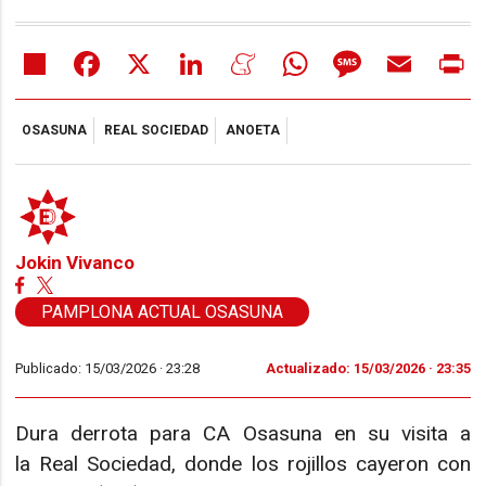
Share
Facebook
X
LinkedIn
Meneame
WhatsApp
Message
Email
Pr
OSASUNA
REAL SOCIEDAD
ANOETA
Jokin Vivanco
PAMPLONA ACTUAL OSASUNA
Publicado: 15/03/2026 ·
23:28
Actualizado: 15/03/2026 · 23:35
Dura derrota para CA Osasuna en su visita a
la Real Sociedad, donde los rojillos cayeron con