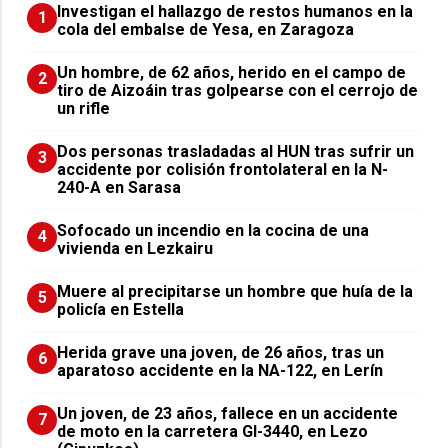
Investigan el hallazgo de restos humanos en la
1
cola del embalse de Yesa, en Zaragoza
Un hombre, de 62 años, herido en el campo de
2
tiro de Aizoáin tras golpearse con el cerrojo de
un rifle
​Dos personas trasladadas al HUN tras sufrir un
3
accidente por colisión frontolateral en la N-
240-A en Sarasa
Sofocado un incendio en la cocina de una
4
vivienda en Lezkairu
Muere al precipitarse un hombre que huía de la
5
policía en Estella
Herida grave una joven, de 26 años, tras un
6
aparatoso accidente en la NA-122, en Lerín
Un joven, de 23 años, fallece en un accidente
7
de moto en la carretera GI-3440, en Lezo