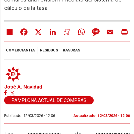
cálculo de la tasa
Share
Facebook
X
LinkedIn
Meneame
WhatsApp
Message
Email
Pr
COMERCIANTES
RESIDUOS
BASURAS
José A. Navidad
PAMPLONA ACTUAL DE COMPRAS
Publicado: 12/03/2026 ·
12:06
Actualizado: 12/03/2026 · 12:06
Las asociaciones de comerciantes