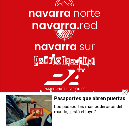
Pasaportes que abren puertas
Los pasaportes más poderosos del
mundo, ¿está el tuyo?
Nace la iniciativa ‘Pamplona es
La nueva ley de Transparencia de
moda / Iruña moda da’ para
Navarra traslada el control de los
visibilizar el sector y dinamizar el
lobbies a un órgano
comercio local
independiente