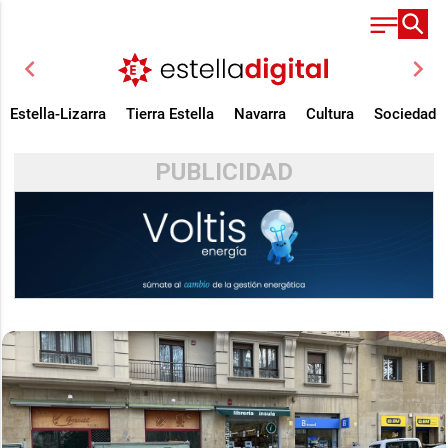
chevron_left
chevron_right
Estella-Lizarra
Tierra Estella
Navarra
Cultura
Sociedad
PUBLICIDAD