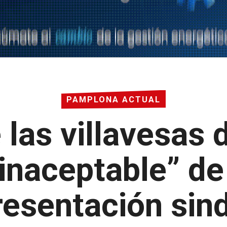
PAMPLONA ACTUAL
 las villavesas
 inaceptable” de
resentación sind