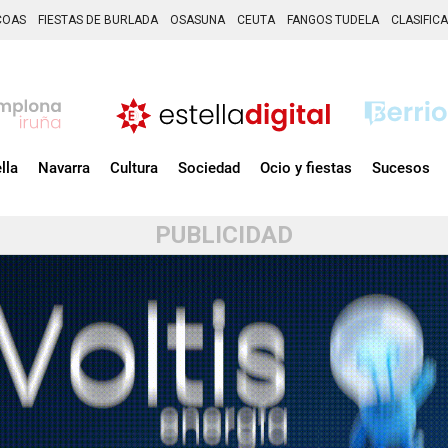
COAS
FIESTAS DE BURLADA
OSASUNA
CEUTA
FANGOS TUDELA
CLASIFIC
lla
Navarra
Cultura
Sociedad
Ocio y fiestas
Sucesos
PUBLICIDAD