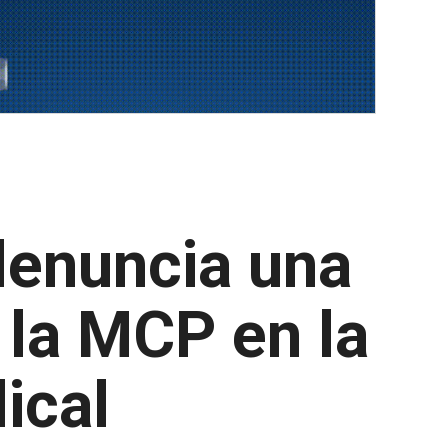
 denuncia una
 la MCP en la
ical