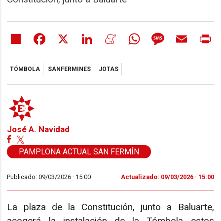
Share
Facebook
X
LinkedIn
Meneame
WhatsApp
Message
Email
Pr
TÓMBOLA
SANFERMINES
JOTAS
José A. Navidad
PAMPLONA ACTUAL SAN FERMÍN
Publicado: 09/03/2026 ·
15:00
Actualizado: 09/03/2026 · 15:00
La plaza de la Constitución, junto a Baluarte,
acogerá la instalación de la Tómbola estos