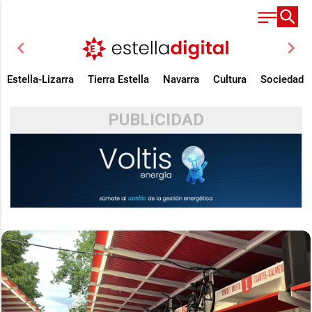
chevron_left
chevron_right
Estella-Lizarra
Tierra Estella
Navarra
Cultura
Sociedad
PUBLICIDAD