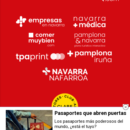
Pasaportes que abren puertas
Los pasaportes más poderosos del
mundo, ¿está el tuyo?
Un hombre, de 37 años, resulta
Entidades antirracistas celebran