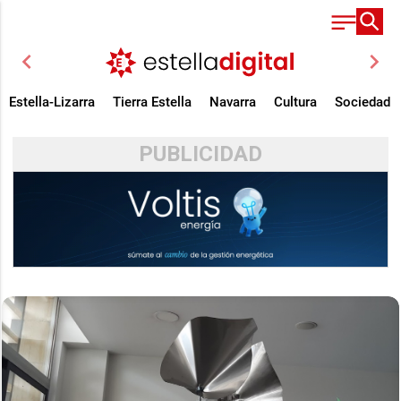
chevron_left
chevron_right
Estella-Lizarra
Tierra Estella
Navarra
Cultura
Sociedad
PUBLICIDAD