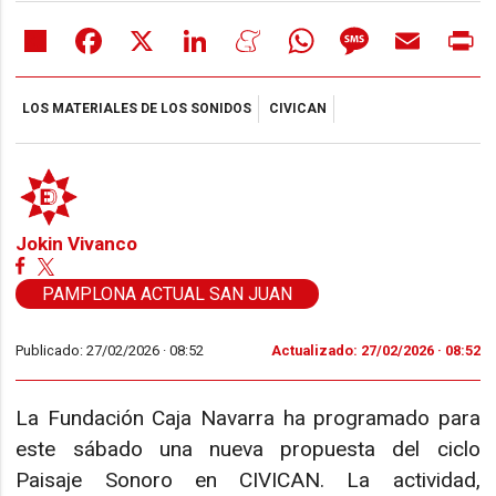
Share
Facebook
X
LinkedIn
Meneame
WhatsApp
Message
Email
Pr
LOS MATERIALES DE LOS SONIDOS
CIVICAN
Jokin Vivanco
PAMPLONA ACTUAL SAN JUAN
Publicado: 27/02/2026 ·
08:52
Actualizado: 27/02/2026 · 08:52
La Fundación Caja Navarra ha programado para
este sábado una nueva propuesta del ciclo
Paisaje Sonoro en CIVICAN. La actividad,