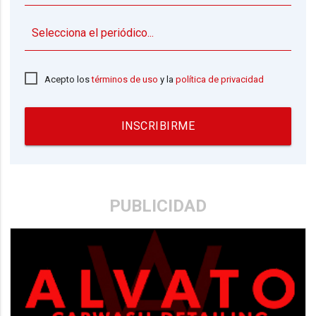
▼
Acepto los
términos de uso
y la
política de privacidad
INSCRIBIRME
PUBLICIDAD