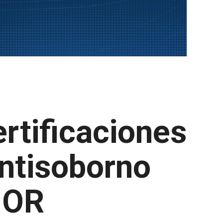
rtificaciones
antisoborno
NOR