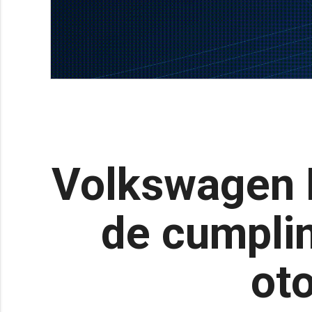
Volkswagen N
de cumplim
ot