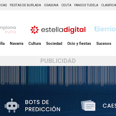
COAS
FIESTAS DE BURLADA
OSASUNA
CEUTA
FANGOS TUDELA
CLASIFIC
lla
Navarra
Cultura
Sociedad
Ocio y fiestas
Sucesos
PUBLICIDAD