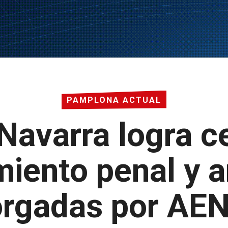
PAMPLONA ACTUAL
avarra logra ce
iento penal y 
orgadas por AE