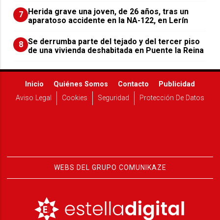
Herida grave una joven, de 26 años, tras un
7
aparatoso accidente en la NA-122, en Lerín
Se derrumba parte del tejado y del tercer piso
8
de una vivienda deshabitada en Puente la Reina
Inicio
Quiénes Somos
Contacto
Publicidad
Aviso Legal
Cookies
Seguridad
Protección De Datos
WEBS DEL GRUPO COMUNIKAZE