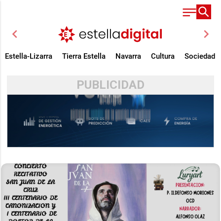
chevron_left
chevron_right
Estella-Lizarra
Tierra Estella
Navarra
Cultura
Sociedad
PUBLICIDAD