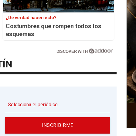
¿De verdad hacen esto?
Costumbres que rompen todos los
esquemas
DISCOVER WITH
TÍN
▼
INSCRIBIRME