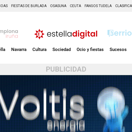
COAS
FIESTAS DE BURLADA
OSASUNA
CEUTA
FANGOS TUDELA
CLASIFIC
lla
Navarra
Cultura
Sociedad
Ocio y fiestas
Sucesos
PUBLICIDAD