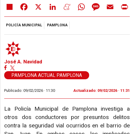
Share
Facebook
X
LinkedIn
Meneame
WhatsApp
Message
Email
Pr
POLICÍA MUNICIPAL
PAMPLONA
José A. Navidad
PAMPLONA ACTUAL PAMPLONA
Publicado: 09/02/2026 ·
11:30
Actualizado: 09/02/2026 · 11:31
La Policía Municipal de Pamplona investiga a
otros dos conductores por presuntos delitos
contra la seguridad vial ocurridos en el barrio de
San Juan. En ambos casos, los implicados