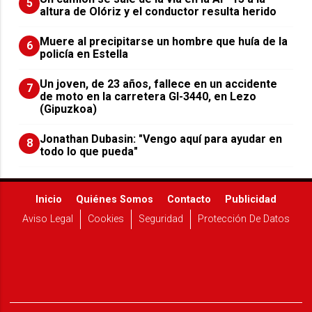
5
altura de Olóriz y el conductor resulta herido
Muere al precipitarse un hombre que huía de la
6
policía en Estella
Un joven, de 23 años, fallece en un accidente
7
de moto en la carretera GI-3440, en Lezo
(Gipuzkoa)
Jonathan Dubasin: "Vengo aquí para ayudar en
8
todo lo que pueda"
Inicio
Quiénes Somos
Contacto
Publicidad
Aviso Legal
Cookies
Seguridad
Protección De Datos