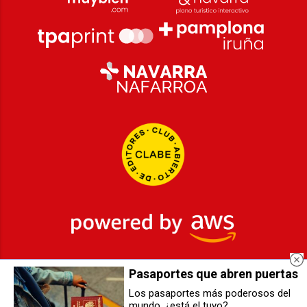
Pasaportes que abren puertas
2026
© Grupo Comunikaze
Los pasaportes más poderosos del
mundo, ¿está el tuyo?