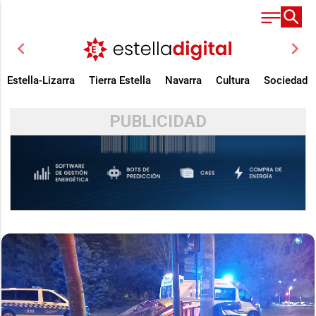
chevron_left
chevron_right
Estella-Lizarra
Tierra Estella
Navarra
Cultura
Sociedad
PUBLICIDAD