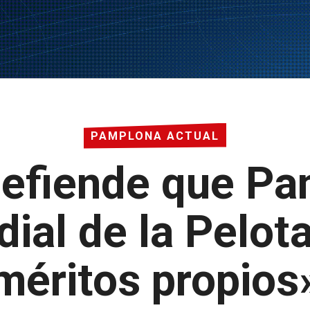
PAMPLONA ACTUAL
defiende que Pa
dial de la Pelot
méritos propios