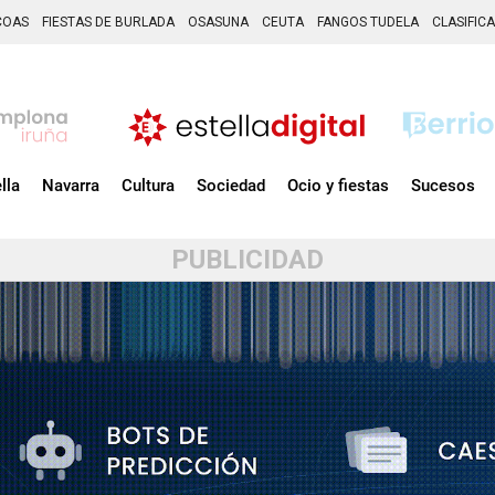
COAS
FIESTAS DE BURLADA
OSASUNA
CEUTA
FANGOS TUDELA
CLASIFIC
lla
Navarra
Cultura
Sociedad
Ocio y fiestas
Sucesos
PUBLICIDAD