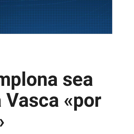
mplona sea
a Vasca «por
»