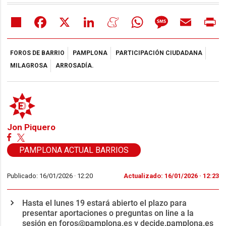
Share
Facebook
X
LinkedIn
Meneame
WhatsApp
Message
Email
Pr
FOROS DE BARRIO
PAMPLONA
PARTICIPACIÓN CIUDADANA
MILAGROSA
ARROSADÍA.
Jon Piquero
PAMPLONA ACTUAL BARRIOS
Publicado: 16/01/2026 ·
12:20
Actualizado: 16/01/2026 · 12:23
Hasta el lunes 19 estará abierto el plazo para
presentar aportaciones o preguntas on line a la
sesión en foros@pamplona.es y decide.pamplona.es