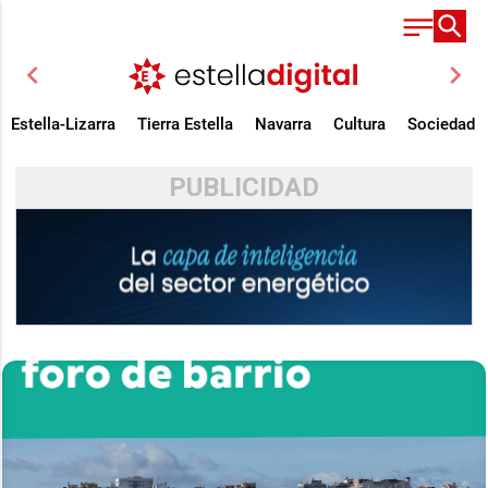
chevron_left
chevron_right
Estella-Lizarra
Tierra Estella
Navarra
Cultura
Sociedad
PUBLICIDAD