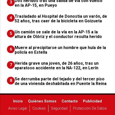
Dos heridos tras una salida de vía con vuelco
3
en la AP-15, en Pueyo
Trasladado al Hospital de Donostia un varón, de
4
52 años, tras caer de la bicicleta en Goizueta
Un camión se sale de la vía en la AP-15 a la
5
altura de Olóriz y el conductor resulta herido
Muere al precipitarse un hombre que huía de la
6
policía en Estella
Herida grave una joven, de 26 años, tras un
7
aparatoso accidente en la NA-122, en Lerín
Se derrumba parte del tejado y del tercer piso
8
de una vivienda deshabitada en Puente la Reina
Inicio
Quiénes Somos
Contacto
Publicidad
Aviso Legal
Cookies
Seguridad
Protección De Datos