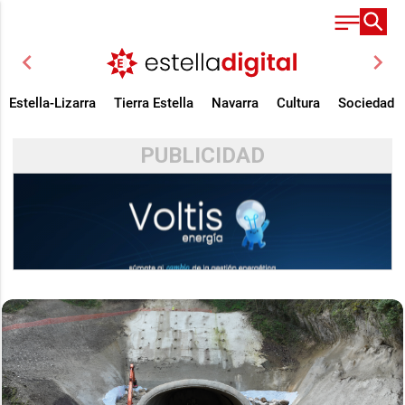
chevron_left
chevron_right
Estella-Lizarra
Tierra Estella
Navarra
Cultura
Sociedad
PUBLICIDAD