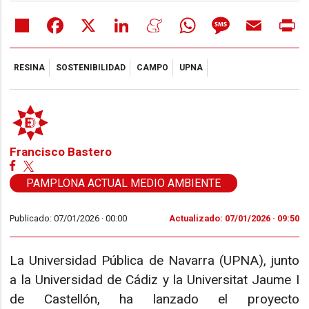
Share
Facebook
X
LinkedIn
Meneame
WhatsApp
Message
Email
Pr
RESINA
SOSTENIBILIDAD
CAMPO
UPNA
Francisco Bastero
PAMPLONA ACTUAL MEDIO AMBIENTE
Publicado: 07/01/2026 ·
00:00
Actualizado: 07/01/2026 · 09:50
La Universidad Pública de Navarra (UPNA), junto
a la Universidad de Cádiz y la Universitat Jaume I
de Castellón, ha lanzado el proyecto