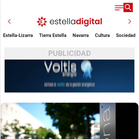
chevron_left
chevron_right
Estella-Lizarra
Tierra Estella
Navarra
Cultura
Sociedad
PUBLICIDAD