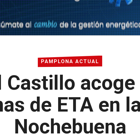
PAMPLONA ACTUAL
l Castillo acog
mas de ETA en l
Nochebuena