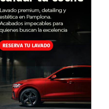
aje vespertino
CRISTINA IBARROLA