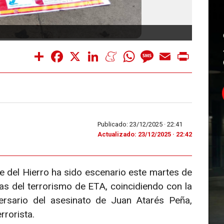
HOmen
Share
Facebook
X
LinkedIn
Meneame
WhatsApp
Message
Email
Print
Publicado: 23/12/2025 ·
22:41
Actualizado: 23/12/2025 · 22:42
nte del Hierro ha sido escenario este martes de
as del terrorismo de ETA, coincidiendo con la
rsario del asesinato de Juan Atarés Peña,
rrorista.