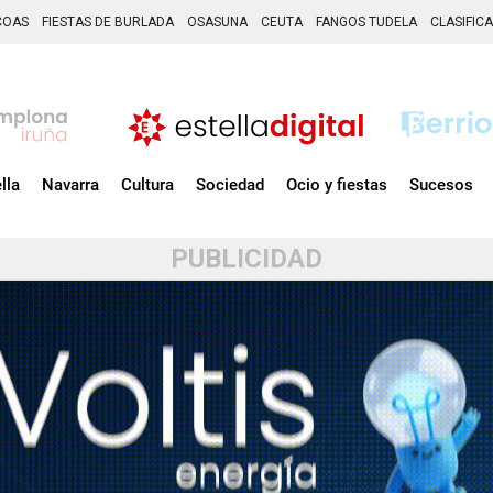
COAS
FIESTAS DE BURLADA
OSASUNA
CEUTA
FANGOS TUDELA
CLASIFIC
lla
Navarra
Cultura
Sociedad
Ocio y fiestas
Sucesos
PUBLICIDAD