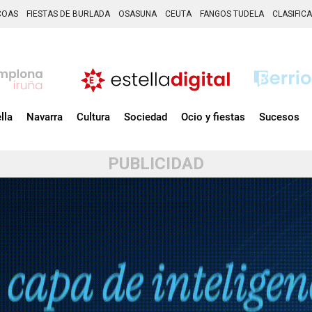
COAS
FIESTAS DE BURLADA
OSASUNA
CEUTA
FANGOS TUDELA
CLASIFIC
lla
Navarra
Cultura
Sociedad
Ocio y fiestas
Sucesos
PUBLICIDAD