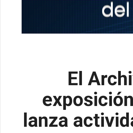
El Arch
exposición
lanza activi