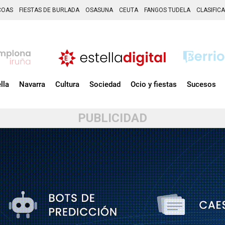
COAS
FIESTAS DE BURLADA
OSASUNA
CEUTA
FANGOS TUDELA
CLASIFIC
lla
Navarra
Cultura
Sociedad
Ocio y fiestas
Sucesos
PUBLICIDAD