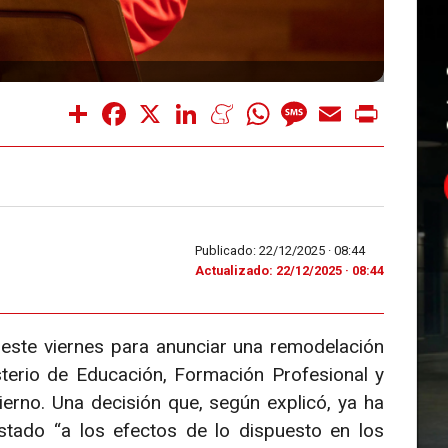
Share
Facebook
X
LinkedIn
Meneame
WhatsApp
Message
Email
Print
Publicado: 22/12/2025 ·
08:44
Actualizado: 22/12/2025 · 08:44
este viernes para anunciar una remodelación
sterio de Educación, Formación Profesional y
erno. Una decisión que, según explicó, ya ha
stado “a los efectos de lo dispuesto en los