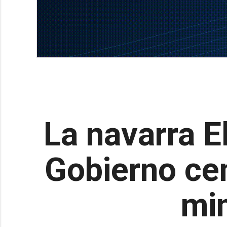
La navarra E
Gobierno cen
min