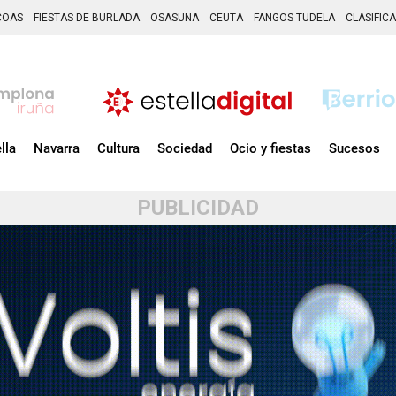
COAS
FIESTAS DE BURLADA
OSASUNA
CEUTA
FANGOS TUDELA
CLASIFIC
lla
Navarra
Cultura
Sociedad
Ocio y fiestas
Sucesos
PUBLICIDAD