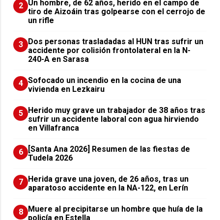
Un hombre, de 62 años, herido en el campo de
2
tiro de Aizoáin tras golpearse con el cerrojo de
un rifle
​Dos personas trasladadas al HUN tras sufrir un
3
accidente por colisión frontolateral en la N-
240-A en Sarasa
Sofocado un incendio en la cocina de una
4
vivienda en Lezkairu
Herido muy grave un trabajador de 38 años tras
5
sufrir un accidente laboral con agua hirviendo
en Villafranca
[Santa Ana 2026] Resumen de las fiestas de
6
Tudela 2026
Herida grave una joven, de 26 años, tras un
7
aparatoso accidente en la NA-122, en Lerín
Muere al precipitarse un hombre que huía de la
8
policía en Estella