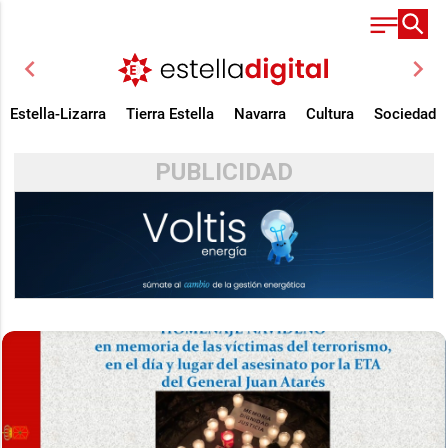
chevron_left
chevron_right
Estella-Lizarra
Tierra Estella
Navarra
Cultura
Sociedad
PUBLICIDAD