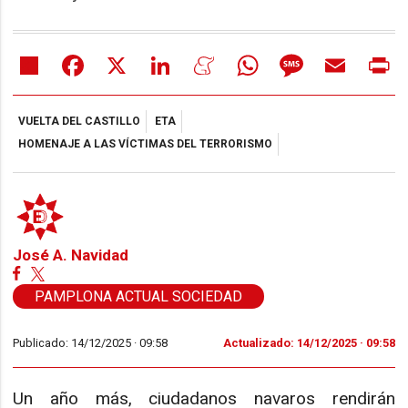
Share
Facebook
X
LinkedIn
Meneame
WhatsApp
Message
Email
Pr
VUELTA DEL CASTILLO
ETA
HOMENAJE A LAS VÍCTIMAS DEL TERRORISMO
José A. Navidad
PAMPLONA ACTUAL SOCIEDAD
Publicado: 14/12/2025 ·
09:58
Actualizado: 14/12/2025 · 09:58
Un año más, ciudadanos navaros rendirán